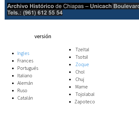
versión
Tzeltal
Ingles
Tsotsil
Frances
Zoque
Portugués
Chol
Italiano
Chuj
Alemán
Mame
Ruso
Tojolabal
Catalán
Zapoteco