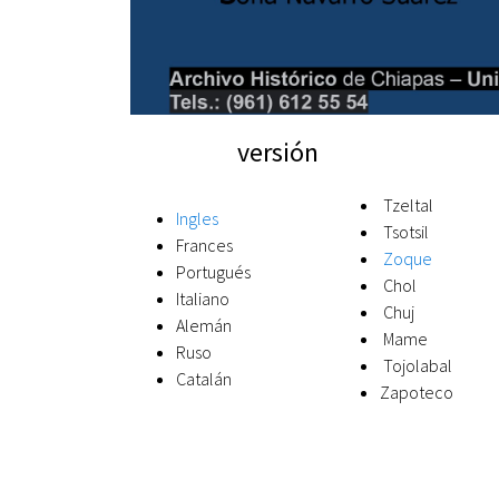
versión
Tzeltal
Ingles
Tsotsil
Frances
Zoque
Portugués
Chol
Italiano
Chuj
Alemán
Mame
Ruso
Tojolabal
Catalán
Zapoteco